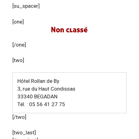
[su_spacer]
[one]
[/one]
[two]
Hôtel Rollan de By
3, rue du Haut Condissas
33340 BEGADAN
Tél. : 05 56 41 27 75
[/two]
[two_last]