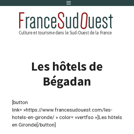
Menu
Aller
au
contenu
Les hôtels de
Bégadan
[button
link= »https://www.francesudouest.com/les-
hotels-en-gironde/ » color= »vertfso »]Les hôtels
en Gironde[/button]