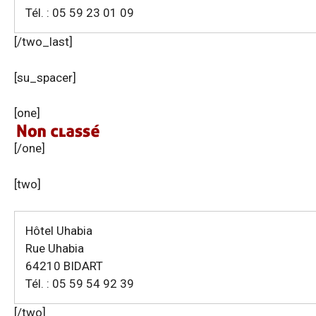
Tél. : 05 59 23 01 09
[/two_last]
[su_spacer]
[one]
[/one]
[two]
Hôtel Uhabia
Rue Uhabia
64210 BIDART
Tél. : 05 59 54 92 39
[/two]