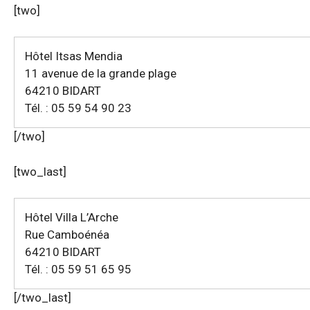
[two]
Hôtel Itsas Mendia
11 avenue de la grande plage
64210 BIDART
Tél. : 05 59 54 90 23
[/two]
[two_last]
Hôtel Villa L’Arche
Rue Camboénéa
64210 BIDART
Tél. : 05 59 51 65 95
[/two_last]