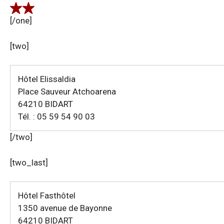
[/one]
[two]
Hôtel Elissaldia
Place Sauveur Atchoarena
64210 BIDART
Tél. : 05 59 54 90 03
[/two]
[two_last]
Hôtel Fasthôtel
1350 avenue de Bayonne
64210 BIDART