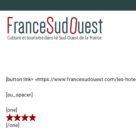
Aller
au
contenu
[button link= »https://www.francesudouest.com/les-hotel
[su_spacer]
[one]
[/one]