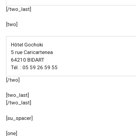
[/two_last]
[two]
Hôtel Gochoki
5 rue Caricartenea
64210 BIDART
Tél. : 05 59 26 59 55
[/two]
[two_last]
[/two_last]
[su_spacer]
[one]