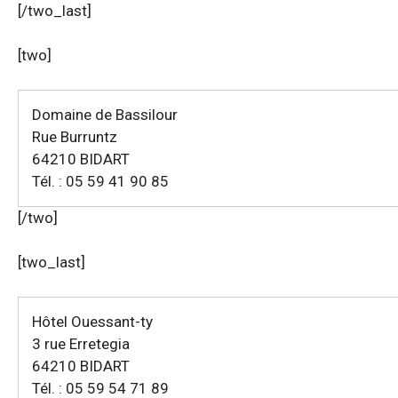
[/two_last]
[two]
Domaine de Bassilour
Rue Burruntz
64210 BIDART
Tél. : 05 59 41 90 85
[/two]
[two_last]
Hôtel Ouessant-ty
3 rue Erretegia
64210 BIDART
Tél. : 05 59 54 71 89