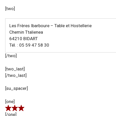
[two]
Les Frères Ibarboure – Table et Hostellerie
Chemin Ttalienea
64210 BIDART
Tél. : 05 59 47 58 30
[/two]
[two_last]
[/two_last]
[su_spacer]
[one]
[/one]