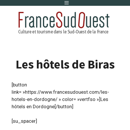
Menu
Aller
au
contenu
Les hôtels de Biras
[button
link= »https://www.francesudouest.com/les-
hotels-en-dordogne/ » color= »vertfso »]Les
hôtels en Dordogne[/button]
[su_spacer]