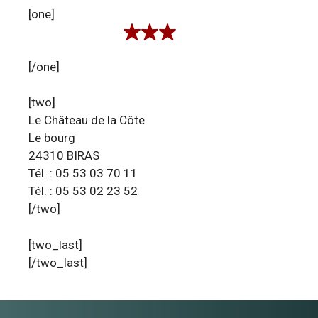
[one]
[/one]
[two]
Le Château de la Côte
Le bourg
24310 BIRAS
Tél. : 05 53 03 70 11
Tél. : 05 53 02 23 52
[/two]
[two_last]
[/two_last]