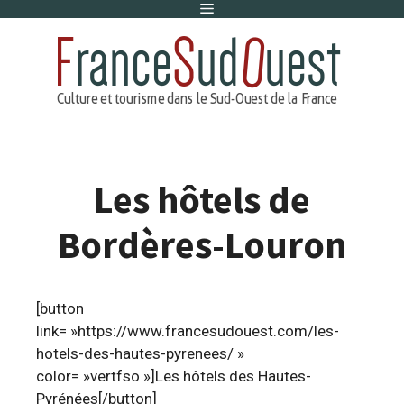
Menu
Aller
au
contenu
Les hôtels de
Bordères-Louron
[button
link= »https://www.francesudouest.com/les-
hotels-des-hautes-pyrenees/ »
color= »vertfso »]Les hôtels des Hautes-
Pyrénées[/button]