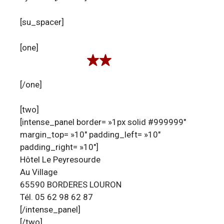
[su_spacer]
[one]
[/one]
[two]
[intense_panel border= »1px solid #999999″
margin_top= »10″ padding_left= »10″
padding_right= »10″]
Hôtel Le Peyresourde
Au Village
65590 BORDERES LOURON
Tél. 05 62 98 62 87
[/intense_panel]
[/two]