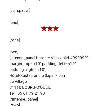
[su_spacer]
[one]
[/one]
[two]
[intense_panel border= »1px solid #999999″
margin_top= »10″ padding_left= »10″
padding_right= »10″]
Hôtel-Restaurant le Sapin Fleuri
Le Village
31110 BOURG-D’OUEIL
Tél : 05 61 79 21 90
[/intense_panel]
[/two]