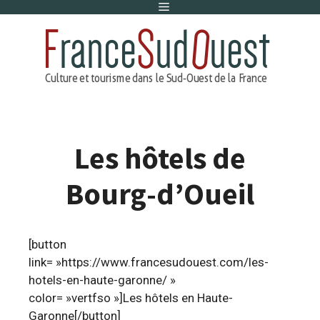
Menu
Aller
au
contenu
Les hôtels de
Bourg-d’Oueil
[button
link= »https://www.francesudouest.com/les-
hotels-en-haute-garonne/ »
color= »vertfso »]Les hôtels en Haute-
Garonne[/button]