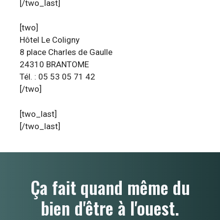
[/two_last]
[two]
Hôtel Le Coligny
8 place Charles de Gaulle
24310 BRANTOME
Tél. : 05 53 05 71 42
[/two]
[two_last]
[/two_last]
Ça fait quand même du
bien d'être à l'ouest.