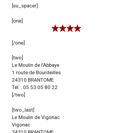
[su_spacer]
[one]
[/one]
[two]
Le Moulin de l’Abbaye
1 route de Bourdeilles
24310 BRANTOME
Tél. : 05 53 05 80 22
[/two]
[two_last]
Le Moulin de Vigonac
Vigonac
24310 BRANTOME