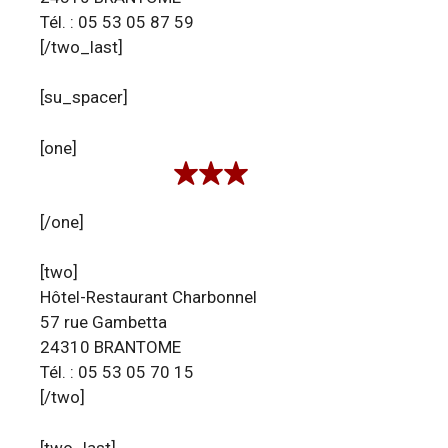
Tél. : 05 53 05 87 59
[/two_last]
[su_spacer]
[one]
[/one]
[two]
Hôtel-Restaurant Charbonnel
57 rue Gambetta
24310 BRANTOME
Tél. : 05 53 05 70 15
[/two]
[two_last]