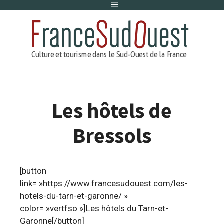
Menu
Aller
au
contenu
Les hôtels de
Bressols
[button
link= »https://www.francesudouest.com/les-
hotels-du-tarn-et-garonne/ »
color= »vertfso »]Les hôtels du Tarn-et-
Garonne[/button]