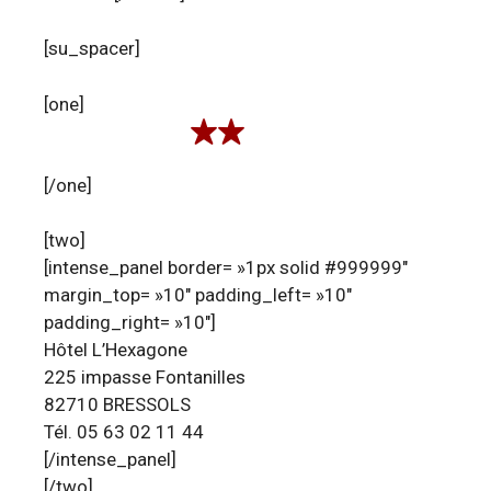
[su_spacer]
[one]
[/one]
[two]
[intense_panel border= »1px solid #999999″
margin_top= »10″ padding_left= »10″
padding_right= »10″]
Hôtel L’Hexagone
225 impasse Fontanilles
82710 BRESSOLS
Tél. 05 63 02 11 44
[/intense_panel]
[/two]