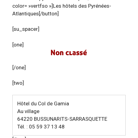
color= »vertfso »]Les hôtels des Pyrénées-
Atlantiques[/button]
[su_spacer]
[one]
[/one]
[two]
Hôtel du Col de Gamia
Au village
64220 BUSSUNARITS-SARRASQUETTE
Tél. : 05 59 37 13 48