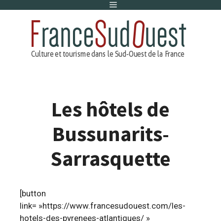
Menu
Aller
au
contenu
Les hôtels de
Bussunarits-
Sarrasquette
[button
link= »https://www.francesudouest.com/les-
hotels-des-pyrenees-atlantiques/ »