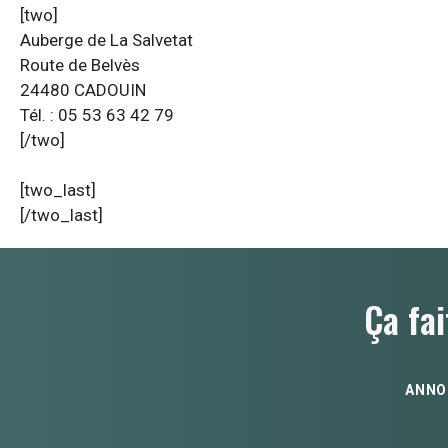
[two]
Auberge de La Salvetat
Route de Belvès
24480 CADOUIN
Tél. : 05 53 63 42 79
[/two]
[two_last]
[/two_last]
Ça fai
ANNO