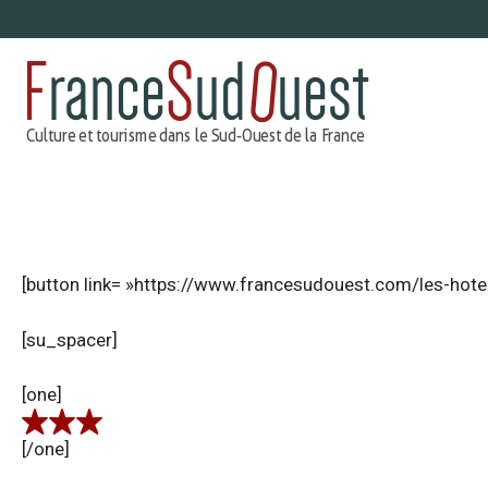
Aller
au
contenu
[button link= »https://www.francesudouest.com/les-hote
[su_spacer]
[one]
[/one]