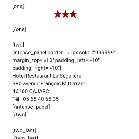
[one]
[/one]
[two]
[intense_panel border= »1px solid #999999″
margin_top= »10″ padding_left= »10″
padding_right= »10″]
Hôtel Restaurant La Ségalière
380 avenue François Mitterrand
46160 CAJARC
Tél : 05 65 40 65 35
[/intense_panel]
[/two]
[two_last]
[/two_last]