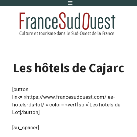
Menu
Aller
au
contenu
Les hôtels de Cajarc
[button
link= »https://www.francesudouest.com/les-
hotels-du-lot/ » color= »vertfso »]Les hôtels du
Lot[/button]
[su_spacer]