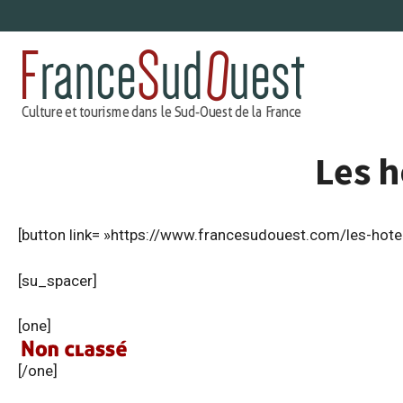
Aller
au
contenu
Les h
[button link= »https://www.francesudouest.com/les-hotel
[su_spacer]
[one]
[/one]