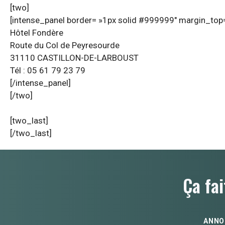
[two]
[intense_panel border= »1px solid #999999″ margin_top=
Hôtel Fondère
Route du Col de Peyresourde
31110 CASTILLON-DE-LARBOUST
Tél : 05 61 79 23 79
[/intense_panel]
[/two]
[two_last]
[/two_last]
Ça fai
ANNO