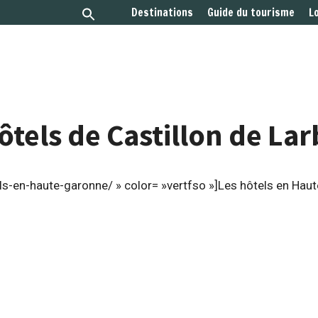
Destinations
Guide du tourisme
L
ôtels de Castillon de La
s-en-haute-garonne/ » color= »vertfso »]Les hôtels en Hau