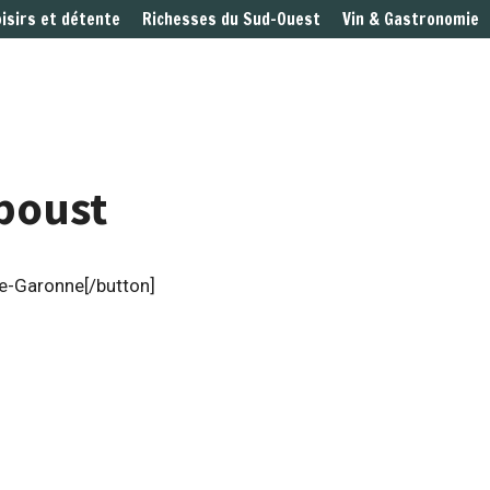
oisirs et détente
Richesses du Sud-Ouest
Vin & Gastronomie
rboust
te-Garonne[/button]