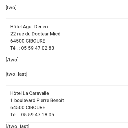
[two]
Hôtel Agur Deneri
22 rue du Docteur Micé
64500 CIBOURE
Tél. : 05 59 47 02 83
[/two]
[two_last]
Hôtel La Caravelle
1 boulevard Pierre Benoît
64500 CIBOURE
Tél. : 05 59 47 18 05
[/two_last]