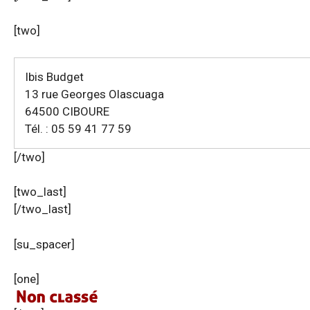
[two]
Ibis Budget
13 rue Georges Olascuaga
64500 CIBOURE
Tél. : 05 59 41 77 59
[/two]
[two_last]
[/two_last]
[su_spacer]
[one]