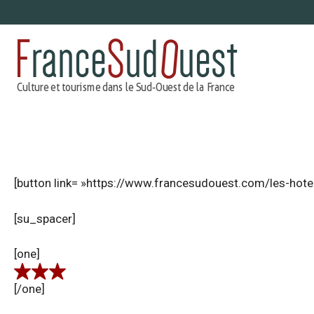
Aller
au
contenu
[button link= »https://www.francesudouest.com/les-hotel
[su_spacer]
[one]
[/one]