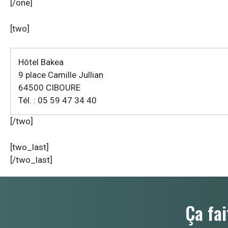
[/one]
[two]
Hôtel Bakea
9 place Camille Jullian
64500 CIBOURE
Tél. : 05 59 47 34 40
[/two]
[two_last]
[/two_last]
Ça fai