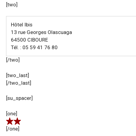
[two]
Hôtel Ibis
13 rue Georges Olascuaga
64500 CIBOURE
Tél. : 05 59 41 76 80
[/two]
[two_last]
[/two_last]
[su_spacer]
[one]
[/one]