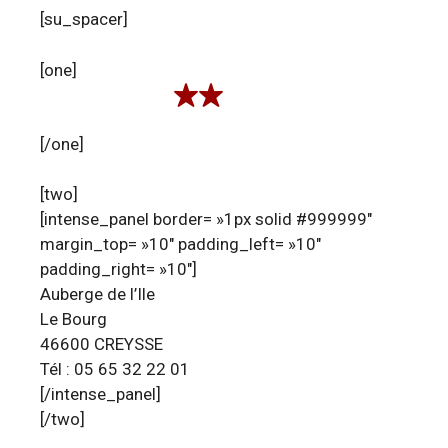
[su_spacer]
[one]
[/one]
[two]
[intense_panel border= »1px solid #999999″
margin_top= »10″ padding_left= »10″
padding_right= »10″]
Auberge de l’Ile
Le Bourg
46600 CREYSSE
Tél : 05 65 32 22 01
[/intense_panel]
[/two]