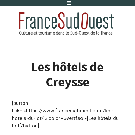
Menu
Aller
au
contenu
Les hôtels de
Creysse
[button
link= »https://www.francesudouest.com/les-
hotels-du-lot/ » color= »vertfso »]Les hôtels du
Lot[/button]