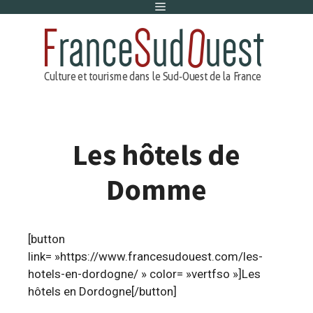
Menu
Aller
au
contenu
Les hôtels de
Domme
[button
link= »https://www.francesudouest.com/les-
hotels-en-dordogne/ » color= »vertfso »]Les
hôtels en Dordogne[/button]