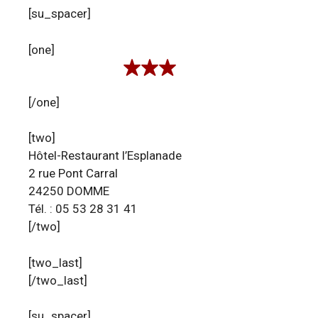
[su_spacer]
[one]
[/one]
[two]
Hôtel-Restaurant l’Esplanade
2 rue Pont Carral
24250 DOMME
Tél. : 05 53 28 31 41
[/two]
[two_last]
[/two_last]
[su_spacer]