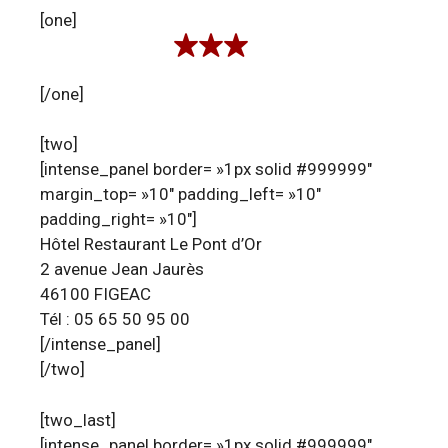
[one]
[/one]
[two]
[intense_panel border= »1px solid #999999″
margin_top= »10″ padding_left= »10″
padding_right= »10″]
Hôtel Restaurant Le Pont d’Or
2 avenue Jean Jaurès
46100 FIGEAC
Tél : 05 65 50 95 00
[/intense_panel]
[/two]
[two_last]
[intense_panel border= »1px solid #999999″