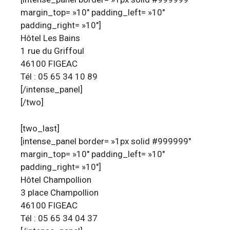
margin_top= »10″ padding_left= »10″
padding_right= »10″]
Hôtel Les Bains
1 rue du Griffoul
46100 FIGEAC
Tél : 05 65 34 10 89
[/intense_panel]
[/two]
[two_last]
[intense_panel border= »1px solid #999999″
margin_top= »10″ padding_left= »10″
padding_right= »10″]
Hôtel Champollion
3 place Champollion
46100 FIGEAC
Tél : 05 65 34 04 37