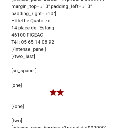
margin_top= »10″ padding_left= »10″
padding_right= »10″]
Hôtel Le Quatorze
14 place de l’Estang
46100 FIGEAC
Tél : 05 65 14 08 92
[/intense_panel]
[/two_last]
[su_spacer]
[one]
[/one]
[two]
[intense_panel border= »1px solid #999999″