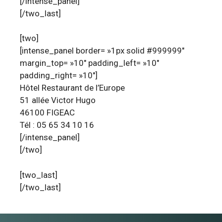
[/intense_panel]
[/two_last]
[two]
[intense_panel border= »1px solid #999999″
margin_top= »10″ padding_left= »10″
padding_right= »10″]
Hôtel Restaurant de l’Europe
51 allée Victor Hugo
46100 FIGEAC
Tél : 05 65 34 10 16
[/intense_panel]
[/two]
[two_last]
[/two_last]