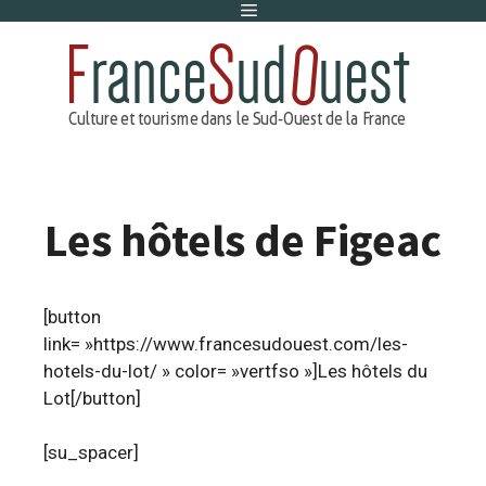
Menu
Aller
au
contenu
Les hôtels de Figeac
[button
link= »https://www.francesudouest.com/les-
hotels-du-lot/ » color= »vertfso »]Les hôtels du
Lot[/button]
[su_spacer]