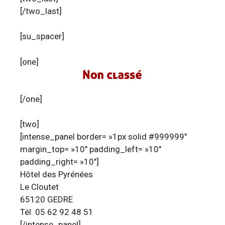
[/two_last]
[su_spacer]
[one]
[/one]
[two]
[intense_panel border= »1px solid #999999″
margin_top= »10″ padding_left= »10″
padding_right= »10″]
Hôtel des Pyrénées
Le Cloutet
65120 GEDRE
Tél. 05 62 92 48 51
[/intense_panel]