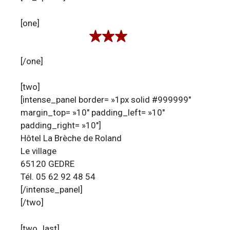
[one]
[/one]
[two]
[intense_panel border= »1px solid #999999″
margin_top= »10″ padding_left= »10″
padding_right= »10″]
Hôtel La Brèche de Roland
Le village
65120 GEDRE
Tél. 05 62 92 48 54
[/intense_panel]
[/two]
[two_last]