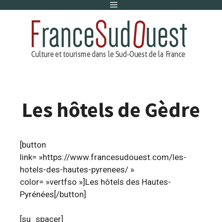
Menu
Aller
au
contenu
Les hôtels de Gèdre
[button
link= »https://www.francesudouest.com/les-
hotels-des-hautes-pyrenees/ »
color= »vertfso »]Les hôtels des Hautes-
Pyrénées[/button]
[su_spacer]