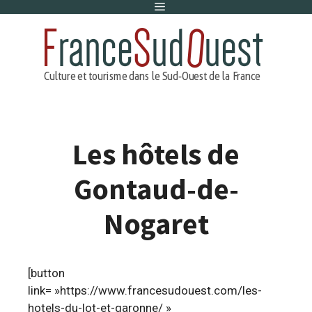
Menu
Aller
au
contenu
Les hôtels de
Gontaud-de-
Nogaret
[button
link= »https://www.francesudouest.com/les-
hotels-du-lot-et-garonne/ »