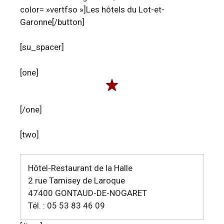
color= »vertfso »]Les hôtels du Lot-et-
Garonne[/button]
[su_spacer]
[one]
[/one]
[two]
Hôtel-Restaurant de la Halle
2 rue Tamisey de Laroque
47400 GONTAUD-DE-NOGARET
Tél. : 05 53 83 46 09