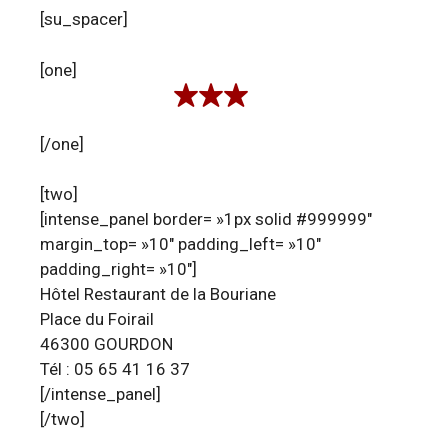
[su_spacer]
[one]
[/one]
[two]
[intense_panel border= »1px solid #999999″
margin_top= »10″ padding_left= »10″
padding_right= »10″]
Hôtel Restaurant de la Bouriane
Place du Foirail
46300 GOURDON
Tél : 05 65 41 16 37
[/intense_panel]
[/two]