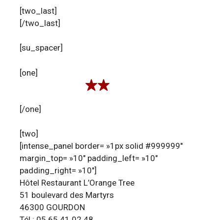
[two_last]
[/two_last]
[su_spacer]
[one]
[/one]
[two]
[intense_panel border= »1px solid #999999″
margin_top= »10″ padding_left= »10″
padding_right= »10″]
Hôtel Restaurant L’Orange Tree
51 boulevard des Martyrs
46300 GOURDON
Tél : 05 65 41 02 48