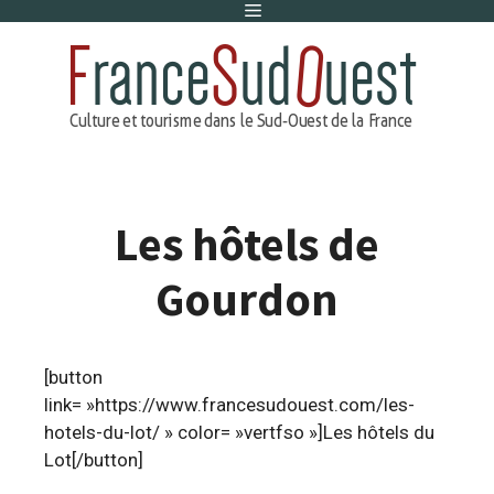
Menu
Aller
au
contenu
Les hôtels de
Gourdon
[button
link= »https://www.francesudouest.com/les-
hotels-du-lot/ » color= »vertfso »]Les hôtels du
Lot[/button]