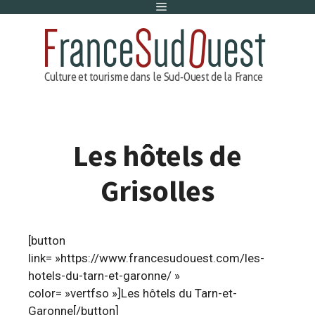
Menu
Aller
au
contenu
Les hôtels de
Grisolles
[button
link= »https://www.francesudouest.com/les-
hotels-du-tarn-et-garonne/ »
color= »vertfso »]Les hôtels du Tarn-et-
Garonne[/button]