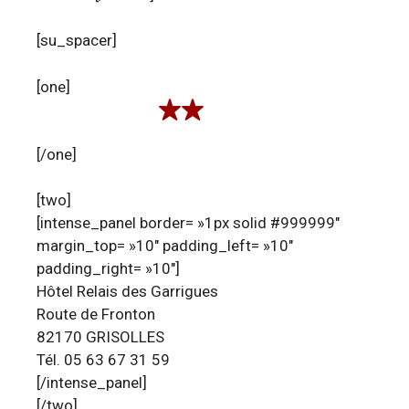
[su_spacer]
[one]
[/one]
[two]
[intense_panel border= »1px solid #999999″
margin_top= »10″ padding_left= »10″
padding_right= »10″]
Hôtel Relais des Garrigues
Route de Fronton
82170 GRISOLLES
Tél. 05 63 67 31 59
[/intense_panel]
[/two]