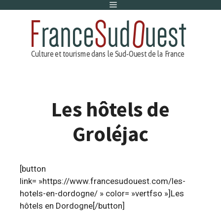
Menu
Aller
au
contenu
Les hôtels de
Groléjac
[button
link= »https://www.francesudouest.com/les-
hotels-en-dordogne/ » color= »vertfso »]Les
hôtels en Dordogne[/button]