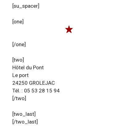
[su_spacer]
[one]
[/one]
[two]
Hôtel du Pont
Le port
24250 GROLEJAC
Tél. : 05 53 28 15 94
[/two]
[two_last]
[/two_last]