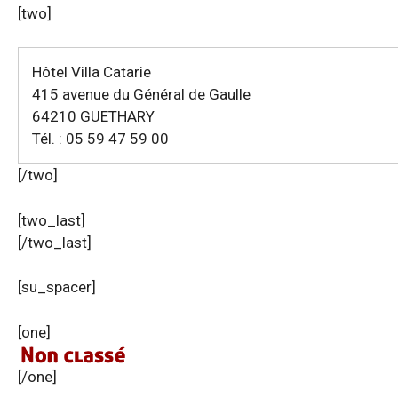
[two]
Hôtel Villa Catarie
415 avenue du Général de Gaulle
64210 GUETHARY
Tél. : 05 59 47 59 00
[/two]
[two_last]
[/two_last]
[su_spacer]
[one]
[/one]