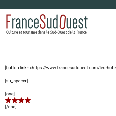
Aller
au
contenu
[button link= »https://www.francesudouest.com/les-hotel
[su_spacer]
[one]
[/one]