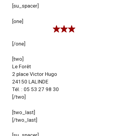
[su_spacer]
[one]
[/one]
[two]
Le Forêt
2 place Victor Hugo
24150 LALINDE
Tél. : 05 53 27 98 30
[/two]
[two_last]
[/two_last]
[su_spacer]