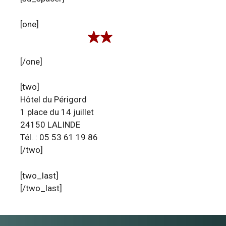
[one]
[/one]
[two]
Hôtel du Périgord
1 place du 14 juillet
24150 LALINDE
Tél. : 05 53 61 19 86
[/two]
[two_last]
[/two_last]