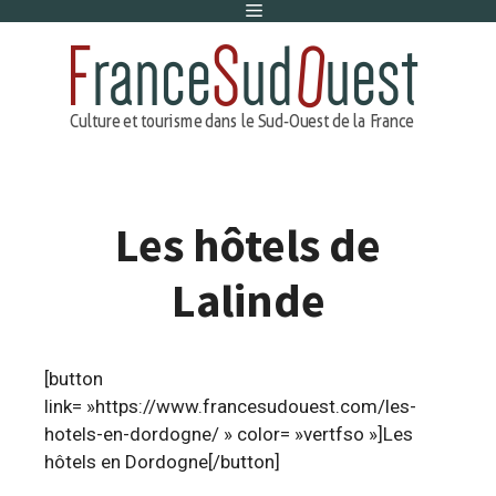
Menu
Aller
au
contenu
Les hôtels de
Lalinde
[button
link= »https://www.francesudouest.com/les-
hotels-en-dordogne/ » color= »vertfso »]Les
hôtels en Dordogne[/button]