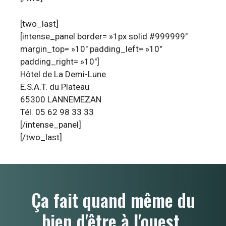
[two_last]
[intense_panel border= »1px solid #999999″
margin_top= »10″ padding_left= »10″
padding_right= »10″]
Hôtel de La Demi-Lune
E.S.A.T. du Plateau
65300 LANNEMEZAN
Tél. 05 62 98 33 33
[/intense_panel]
[/two_last]
Ça fait quand même du
bien d'être à l'ouest.