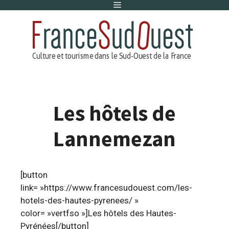
Menu
Aller
au
contenu
Les hôtels de
Lannemezan
[button
link= »https://www.francesudouest.com/les-
hotels-des-hautes-pyrenees/ »
color= »vertfso »]Les hôtels des Hautes-
Pyrénées[/button]