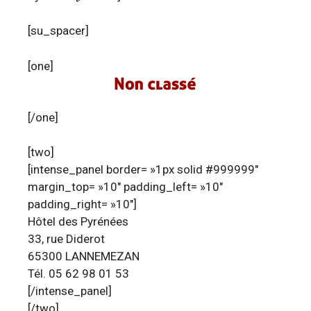
[su_spacer]
[one]
[/one]
[two]
[intense_panel border= »1px solid #999999″
margin_top= »10″ padding_left= »10″
padding_right= »10″]
Hôtel des Pyrénées
33, rue Diderot
65300 LANNEMEZAN
Tél. 05 62 98 01 53
[/intense_panel]
[/two]