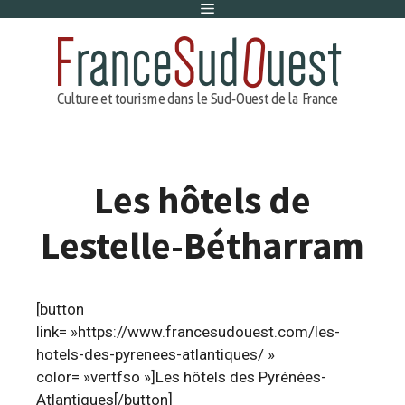
Menu
Aller
au
contenu
Les hôtels de
Lestelle-Bétharram
[button
link= »https://www.francesudouest.com/les-
hotels-des-pyrenees-atlantiques/ »
color= »vertfso »]Les hôtels des Pyrénées-
Atlantiques[/button]