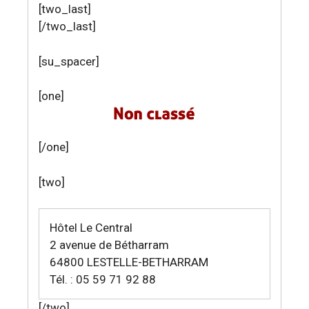
[two_last]
[/two_last]
[su_spacer]
[one]
[/one]
[two]
Hôtel Le Central
2 avenue de Bétharram
64800 LESTELLE-BETHARRAM
Tél. : 05 59 71 92 88
[/two]