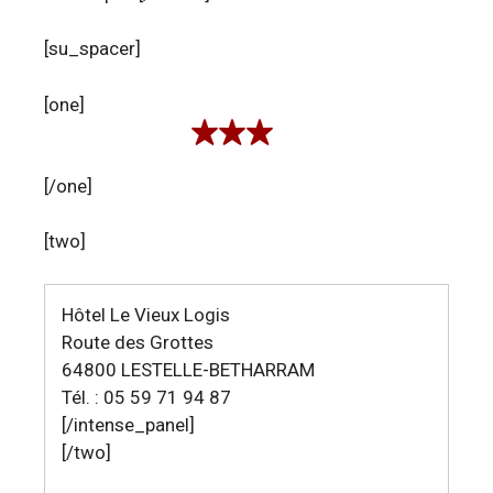
[su_spacer]
[one]
[/one]
[two]
Hôtel Le Vieux Logis
Route des Grottes
64800 LESTELLE-BETHARRAM
Tél. : 05 59 71 94 87
[/intense_panel]
[/two]