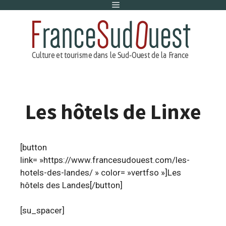
Menu
Aller
au
contenu
Les hôtels de Linxe
[button
link= »https://www.francesudouest.com/les-
hotels-des-landes/ » color= »vertfso »]Les
hôtels des Landes[/button]
[su_spacer]