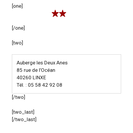
[one]
[/one]
[two]
Auberge les Deux Anes
85 rue de l’Océan
40260 LINXE
Tél. : 05 58 42 92 08
[/two]
[two_last]
[/two_last]