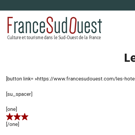
Aller
au
contenu
Le
[button link= »https://www.francesudouest.com/les-hotel
[su_spacer]
[one]
[/one]