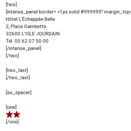
[two]
[intense_panel border= »1px solid #999999″ margin_top=
Hôtel L’Échappée Belle
2, Place Gambetta
32600 L’ISLE JOURDAIN
Tél. 05 62 07 50 00
[/intense_panel]
[/two]
[two_last]
[/two_last]
[su_spacer]
[one]
[/one]