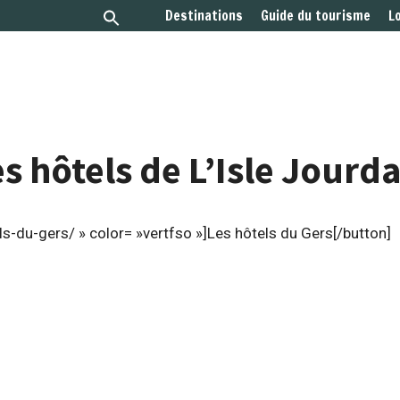
Destinations
Guide du tourisme
L
s hôtels de L’Isle Jourd
s-du-gers/ » color= »vertfso »]Les hôtels du Gers[/button]