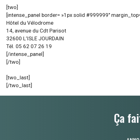
[two]
[intense_panel border= »1px solid #999999″ margin_top=
Hôtel du Vélodrome
14, avenue du Cdt Parisot
32600 L’ISLE JOURDAIN
Tél. 05 62 07 26 19
[/intense_panel]
[/two]
[two_last]
[/two_last]
Ça fai