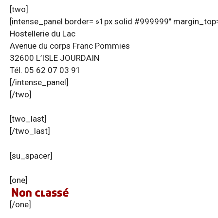
[two]
[intense_panel border= »1px solid #999999″ margin_top=
Hostellerie du Lac
Avenue du corps Franc Pommies
32600 L’ISLE JOURDAIN
Tél. 05 62 07 03 91
[/intense_panel]
[/two]
[two_last]
[/two_last]
[su_spacer]
[one]
[/one]