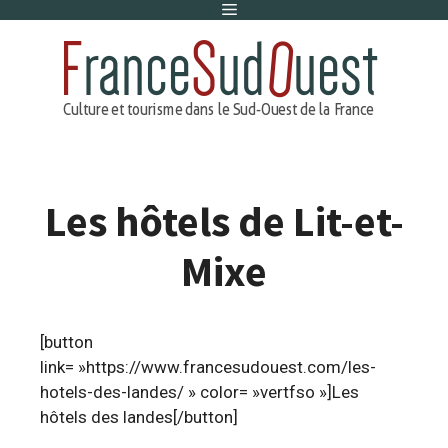
Menu
Aller
au
contenu
Les hôtels de Lit-et-
Mixe
[button
link= »https://www.francesudouest.com/les-
hotels-des-landes/ » color= »vertfso »]Les
hôtels des landes[/button]