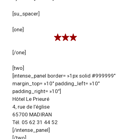
[su_spacer]
[one]
[/one]
[two]
[intense_panel border= »1px solid #999999″
margin_top= »10″ padding_left= »10″
padding_right= »10″]
Hôtel Le Prieuré
4, rue de l’église
65700 MADIRAN
Tél. 05 62 31 44 52
[/intense_panel]
[/two]