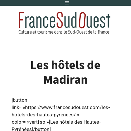
Menu
Aller
au
contenu
Les hôtels de
Madiran
[button
link= »https://www.francesudouest.com/les-
hotels-des-hautes-pyrenees/ »
color= »vertfso »]Les hôtels des Hautes-
Pyrénées[/button]