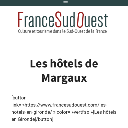
Menu
Aller
au
contenu
Les hôtels de
Margaux
[button
link= »https://www.francesudouest.com/les-
hotels-en-gironde/ » color= »vertfso »]Les hôtels
en Gironde[/button]