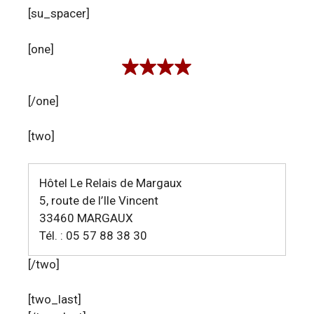
[su_spacer]
[one]
[/one]
[two]
Hôtel Le Relais de Margaux
5, route de l’Ile Vincent
33460 MARGAUX
Tél. : 05 57 88 38 30
[/two]
[two_last]