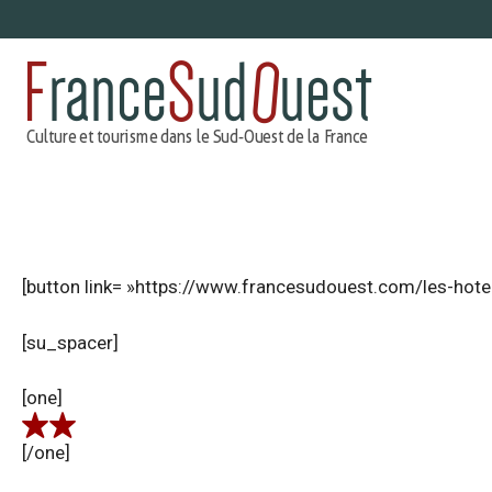
Aller
au
contenu
[button link= »https://www.francesudouest.com/les-hotel
[su_spacer]
[one]
[/one]