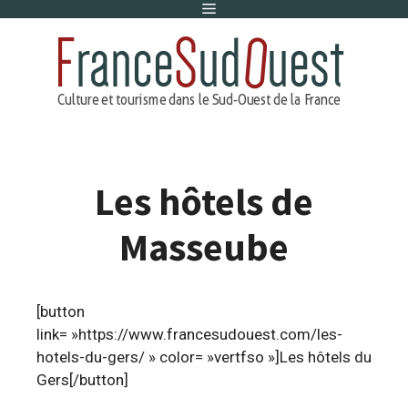
Menu
Aller
au
contenu
Les hôtels de
Masseube
[button
link= »https://www.francesudouest.com/les-
hotels-du-gers/ » color= »vertfso »]Les hôtels du
Gers[/button]