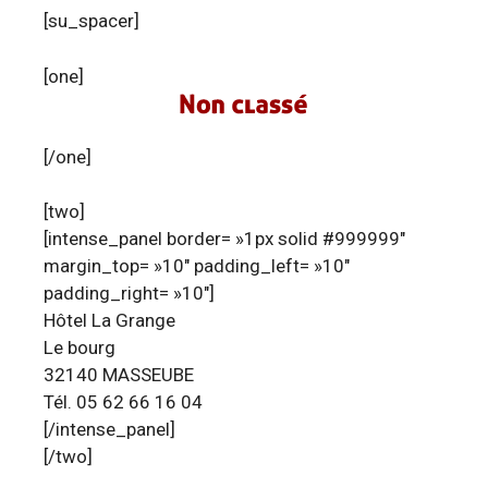
[su_spacer]
[one]
[/one]
[two]
[intense_panel border= »1px solid #999999″
margin_top= »10″ padding_left= »10″
padding_right= »10″]
Hôtel La Grange
Le bourg
32140 MASSEUBE
Tél. 05 62 66 16 04
[/intense_panel]
[/two]