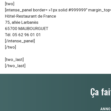
[two]
[intense_panel border= »1px solid #999999″ margin_top=
Hôtel-Restaurant de France
75, allée Larbanès
65700 MAUBOURGUET
Tél. 05 62 96 01 01
[/intense_panel]
[/two]
[two_last]
[/two_last]
Ça fai
ANNO