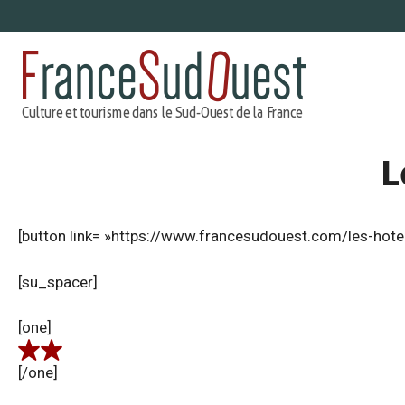
Aller
au
contenu
L
[button link= »https://www.francesudouest.com/les-hote
[su_spacer]
[one]
[/one]