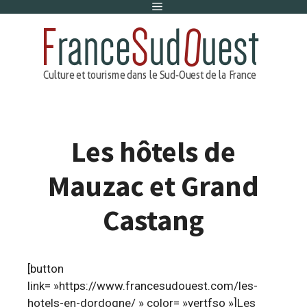
Menu
Aller
au
contenu
Les hôtels de
Mauzac et Grand
Castang
[button
link= »https://www.francesudouest.com/les-
hotels-en-dordogne/ » color= »vertfso »]Les