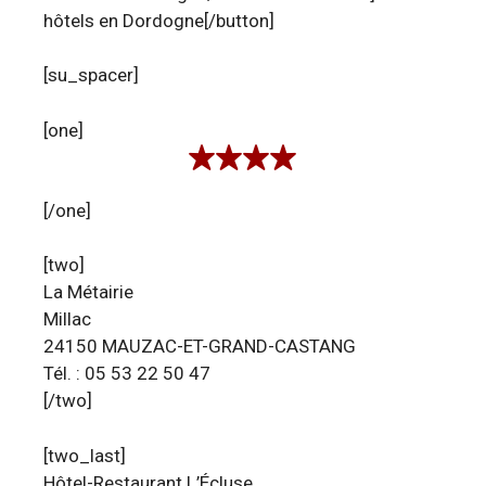
hôtels en Dordogne[/button]
[su_spacer]
[one]
[/one]
[two]
La Métairie
Millac
24150 MAUZAC-ET-GRAND-CASTANG
Tél. : 05 53 22 50 47
[/two]
[two_last]
Hôtel-Restaurant L’Écluse