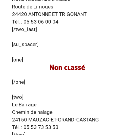
Route de Limoges
24420 ANTONNE ET TRIGONANT
Tél. : 05 53 06 00 04
[/two_last]
[su_spacer]
[one]
[/one]
[two]
Le Barrage
Chemin de halage
24150 MAUZAC-ET-GRAND-CASTANG
Tél. : 05 53 73 53 53
[/two]