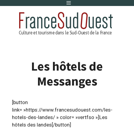
Menu
Aller
au
contenu
Les hôtels de
Messanges
[button
link= »https://www.francesudouest.com/les-
hotels-des-landes/ » color= »vertfso »]Les
hôtels des landes[/button]