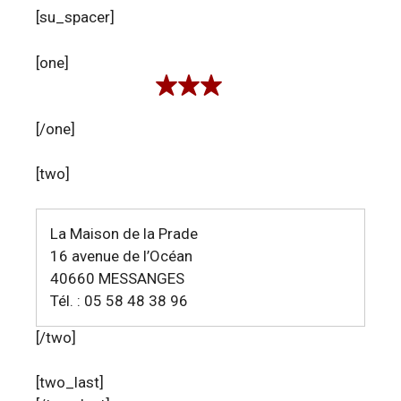
[su_spacer]
[one]
[/one]
[two]
La Maison de la Prade
16 avenue de l’Océan
40660 MESSANGES
Tél. : 05 58 48 38 96
[/two]
[two_last]