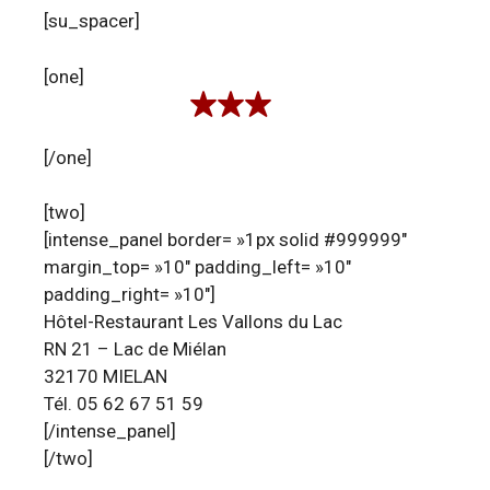
[su_spacer]
[one]
[/one]
[two]
[intense_panel border= »1px solid #999999″
margin_top= »10″ padding_left= »10″
padding_right= »10″]
Hôtel-Restaurant Les Vallons du Lac
RN 21 – Lac de Miélan
32170 MIELAN
Tél. 05 62 67 51 59
[/intense_panel]
[/two]