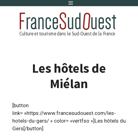
Menu
Aller
au
contenu
Les hôtels de
Miélan
[button
link= »https://www.francesudouest.com/les-
hotels-du-gers/ » color= »vertfso »]Les hôtels du
Gers[/button]