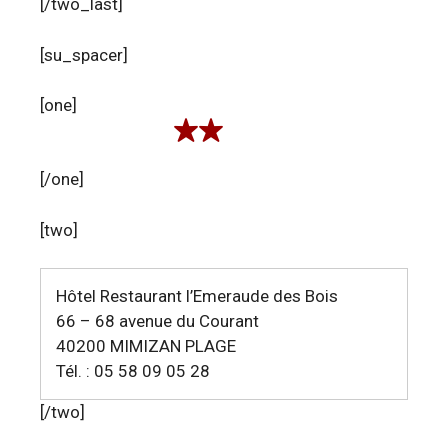
[/two_last]
[su_spacer]
[one]
[/one]
[two]
Hôtel Restaurant l’Emeraude des Bois
66 – 68 avenue du Courant
40200 MIMIZAN PLAGE
Tél. : 05 58 09 05 28
[/two]