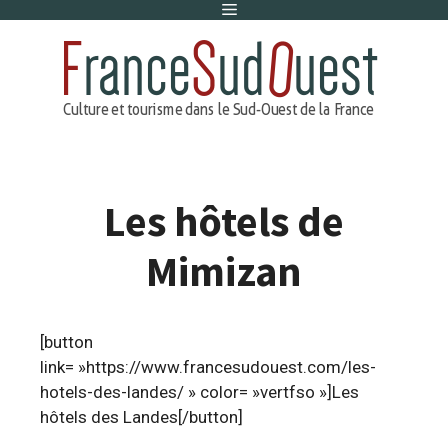
Menu
Aller
au
contenu
Les hôtels de
Mimizan
[button
link= »https://www.francesudouest.com/les-
hotels-des-landes/ » color= »vertfso »]Les
hôtels des Landes[/button]