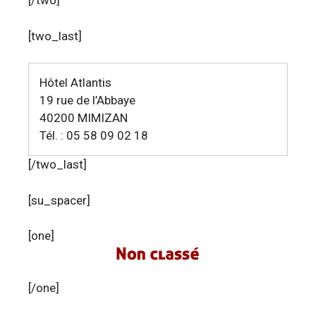
[/two]
[two_last]
Hôtel Atlantis
19 rue de l’Abbaye
40200 MIMIZAN
Tél. : 05 58 09 02 18
[/two_last]
[su_spacer]
[one]
[/one]