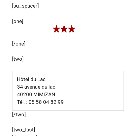
[su_spacer]
[one]
[/one]
[two]
Hôtel du Lac
34 avenue du lac
40200 MIMIZAN
Tél. : 05 58 04 82 99
[/two]
[two_last]