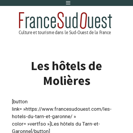
Menu
Aller
au
contenu
Les hôtels de
Molières
[button
link= »https://www.francesudouest.com/les-
hotels-du-tarn-et-garonne/ »
color= »vertfso »]Les hôtels du Tarn-et-
Garonne[/button]