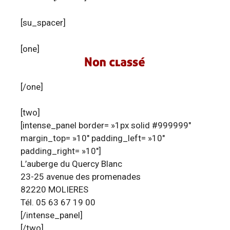
[su_spacer]
[one]
[/one]
[two]
[intense_panel border= »1px solid #999999″
margin_top= »10″ padding_left= »10″
padding_right= »10″]
L’auberge du Quercy Blanc
23-25 avenue des promenades
82220 MOLIERES
Tél. 05 63 67 19 00
[/intense_panel]
[/two]