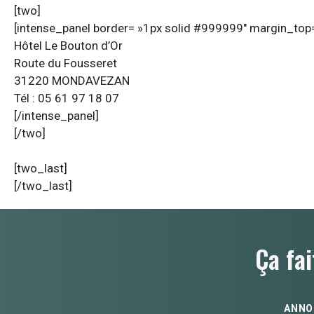
[two]
[intense_panel border= »1px solid #999999″ margin_top=
Hôtel Le Bouton d’Or
Route du Fousseret
31220 MONDAVEZAN
Tél : 05 61 97 18 07
[/intense_panel]
[/two]
[two_last]
[/two_last]
Ça fai
ANNO