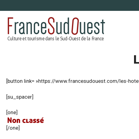
Aller
au
contenu
[button link= »https://www.francesudouest.com/les-hotel
[su_spacer]
[one]
[/one]