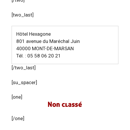
[/two]
[two_last]
Hôtel Hexagone
801 avenue du Maréchal Juin
40000 MONT-DE-MARSAN
Tél. : 05 58 06 20 21
[/two_last]
[su_spacer]
[one]
[/one]