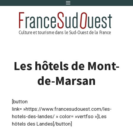
Menu
Aller
au
contenu
Les hôtels de Mont-
de-Marsan
[button
link= »https://www.francesudouest.com/les-
hotels-des-landes/ » color= »vertfso »]Les
hôtels des Landes[/button]