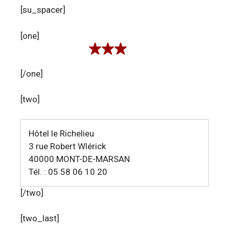
[su_spacer]
[one]
[/one]
[two]
Hôtel le Richelieu
3 rue Robert Wlérick
40000 MONT-DE-MARSAN
Tél. : 05 58 06 10 20
[/two]
[two_last]