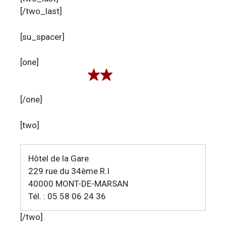
[/two_last]
[su_spacer]
[one]
[/one]
[two]
Hôtel de la Gare
229 rue du 34ème R.I
40000 MONT-DE-MARSAN
Tél. : 05 58 06 24 36
[/two]