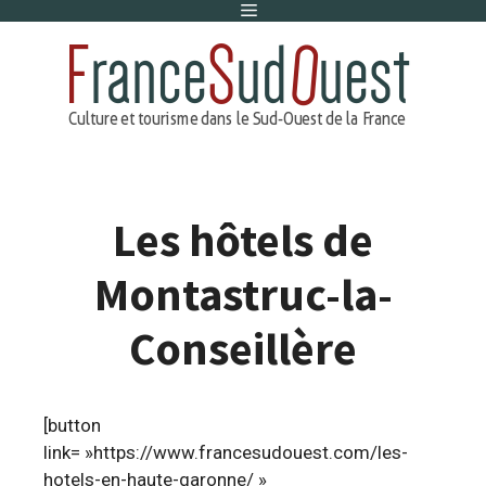
Menu
Aller
au
contenu
Les hôtels de
Montastruc-la-
Conseillère
[button
link= »https://www.francesudouest.com/les-
hotels-en-haute-garonne/ »