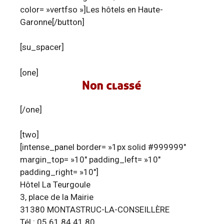
color= »vertfso »]Les hôtels en Haute-
Garonne[/button]
[su_spacer]
[one]
[/one]
[two]
[intense_panel border= »1px solid #999999″
margin_top= »10″ padding_left= »10″
padding_right= »10″]
Hôtel La Teurgoule
3, place de la Mairie
31380 MONTASTRUC-LA-CONSEILLÈRE
Tél : 05 61 84 41 80