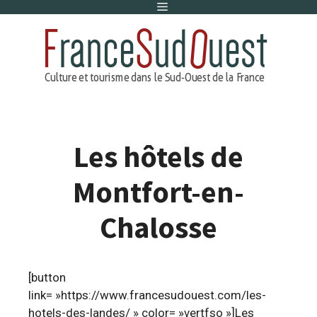
Menu
Aller
au
contenu
Les hôtels de
Montfort-en-
Chalosse
[button
link= »https://www.francesudouest.com/les-
hotels-des-landes/ » color= »vertfso »]Les