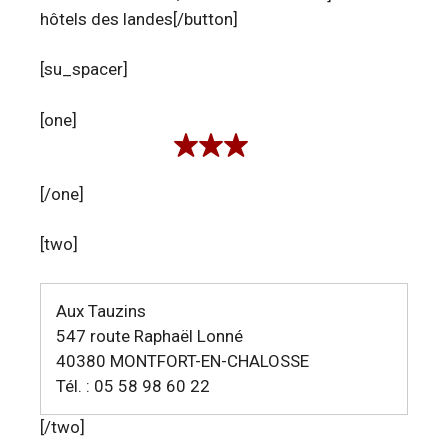
hôtels des landes[/button]
[su_spacer]
[one]
[/one]
[two]
Aux Tauzins
547 route Raphaël Lonné
40380 MONTFORT-EN-CHALOSSE
Tél. : 05 58 98 60 22
[/two]