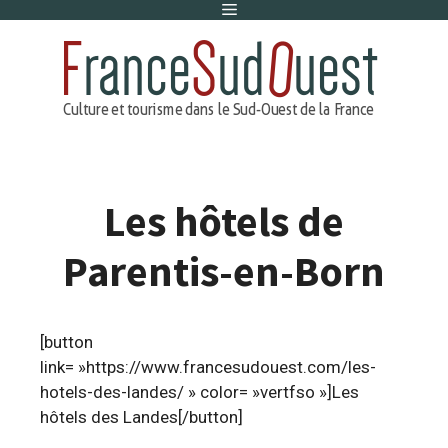
Menu
Aller
au
contenu
Les hôtels de
Parentis-en-Born
[button
link= »https://www.francesudouest.com/les-
hotels-des-landes/ » color= »vertfso »]Les
hôtels des Landes[/button]