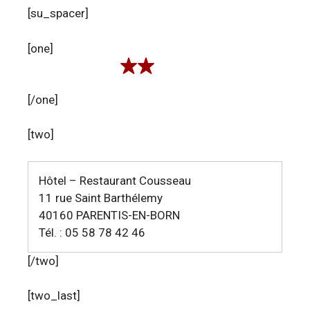
[su_spacer]
[one]
[/one]
[two]
Hôtel – Restaurant Cousseau
11 rue Saint Barthélemy
40160 PARENTIS-EN-BORN
Tél. : 05 58 78 42 46
[/two]
[two_last]