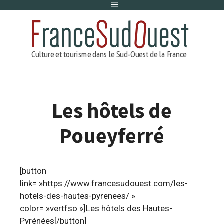
Menu
Aller
au
contenu
Les hôtels de
Poueyferré
[button
link= »https://www.francesudouest.com/les-
hotels-des-hautes-pyrenees/ »
color= »vertfso »]Les hôtels des Hautes-
Pyrénées[/button]