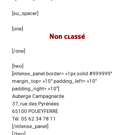
[su_spacer]
[one]
[/one]
[two]
[intense_panel border= »1px solid #999999″
margin_top= »10″ padding_left= »10″
padding_right= »10″]
Auberge Campagnarde
37, rue des Pyrénées
65100 POUEYFERRE
Tél. 05 62 34 78 11
[/intense_panel]
[/two]