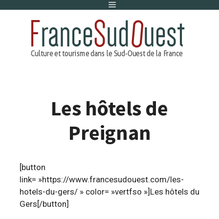
Menu
Aller
au
contenu
Les hôtels de
Preignan
[button
link= »https://www.francesudouest.com/les-
hotels-du-gers/ » color= »vertfso »]Les hôtels du
Gers[/button]