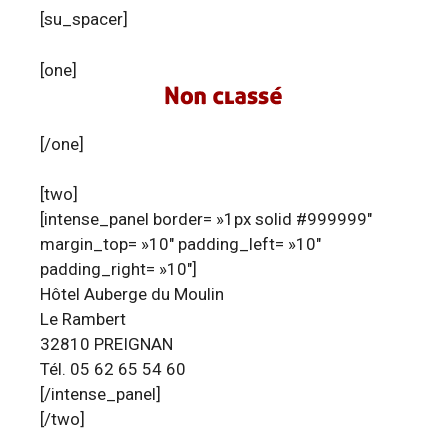
[su_spacer]
[one]
[/one]
[two]
[intense_panel border= »1px solid #999999″
margin_top= »10″ padding_left= »10″
padding_right= »10″]
Hôtel Auberge du Moulin
Le Rambert
32810 PREIGNAN
Tél. 05 62 65 54 60
[/intense_panel]
[/two]