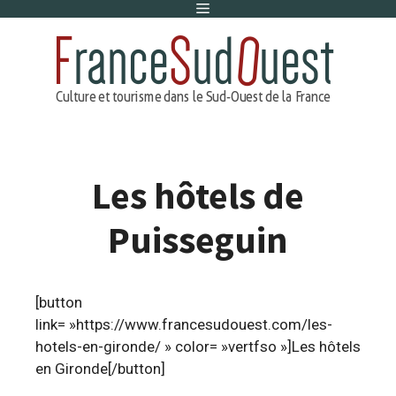
Menu
Aller
au
contenu
Les hôtels de
Puisseguin
[button
link= »https://www.francesudouest.com/les-
hotels-en-gironde/ » color= »vertfso »]Les hôtels
en Gironde[/button]