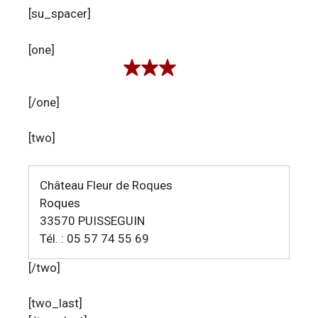
[su_spacer]
[one]
[/one]
[two]
Château Fleur de Roques
Roques
33570 PUISSEGUIN
Tél. : 05 57 74 55 69
[/two]
[two_last]