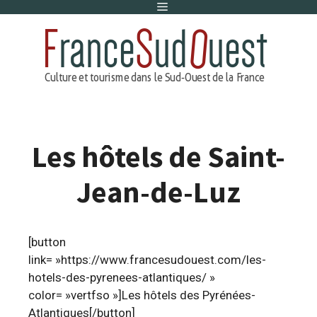
Menu
Aller
au
contenu
Les hôtels de Saint-
Jean-de-Luz
[button
link= »https://www.francesudouest.com/les-
hotels-des-pyrenees-atlantiques/ »
color= »vertfso »]Les hôtels des Pyrénées-
Atlantiques[/button]