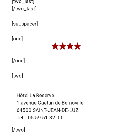
[two_last]
[/two_last]
[su_spacer]
[one]
[/one]
[two]
Hôtel La Réserve
1 avenue Gaëtan de Bernoville
64500 SAINT-JEAN-DE-LUZ
Tél. : 05 59 51 32 00
[/two]