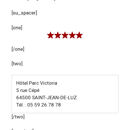
[su_spacer]
[one]
[/one]
[two]
Hôtel Parc Victoria
5 rue Cépé
64500 SAINT-JEAN-DE-LUZ
Tél. : 05 59 26 78 78
[/two]