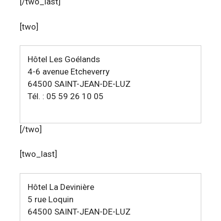
[/two_last]
[two]
Hôtel Les Goélands
4-6 avenue Etcheverry
64500 SAINT-JEAN-DE-LUZ
Tél. : 05 59 26 10 05
[/two]
[two_last]
Hôtel La Devinière
5 rue Loquin
64500 SAINT-JEAN-DE-LUZ