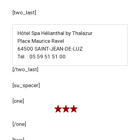
[two_last]
Hôtel Spa Hélianthal by Thalazur
Place Maurice Ravel
64500 SAINT-JEAN-DE-LUZ
Tél. : 05 59 51 51 00
[/two_last]
[su_spacer]
[one]
[/one]
[two]