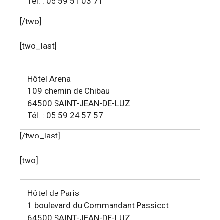
Tél. : 05 59 51 03 71
[/two]
[two_last]
Hôtel Arena
109 chemin de Chibau
64500 SAINT-JEAN-DE-LUZ
Tél. : 05 59 24 57 57
[/two_last]
[two]
Hôtel de Paris
1 boulevard du Commandant Passicot
64500 SAINT-JEAN-DE-LUZ