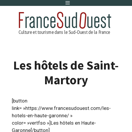
Menu
Aller
au
contenu
Les hôtels de Saint-
Martory
[button
link= »https://www.francesudouest.com/les-
hotels-en-haute-garonne/ »
color= »vertfso »]Les hôtels en Haute-
Garonne[/button]