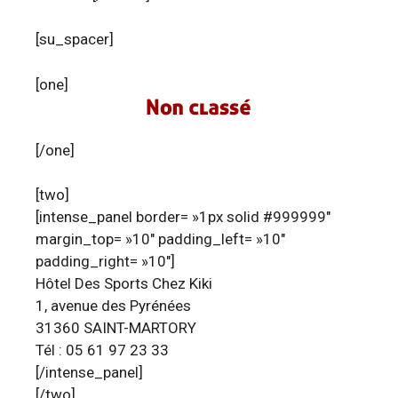
[su_spacer]
[one]
[/one]
[two]
[intense_panel border= »1px solid #999999″
margin_top= »10″ padding_left= »10″
padding_right= »10″]
Hôtel Des Sports Chez Kiki
1, avenue des Pyrénées
31360 SAINT-MARTORY
Tél : 05 61 97 23 33
[/intense_panel]
[/two]