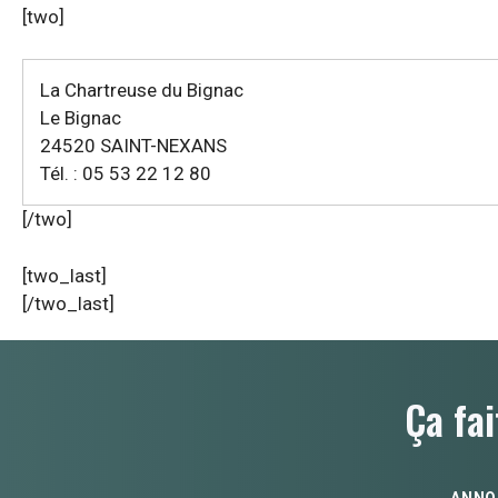
[two]
La Chartreuse du Bignac
Le Bignac
24520 SAINT-NEXANS
Tél. : 05 53 22 12 80
[/two]
[two_last]
[/two_last]
Ça fai
ANNO