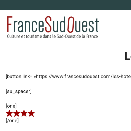
Aller
au
contenu
L
[button link= »https://www.francesudouest.com/les-hote
[su_spacer]
[one]
[/one]