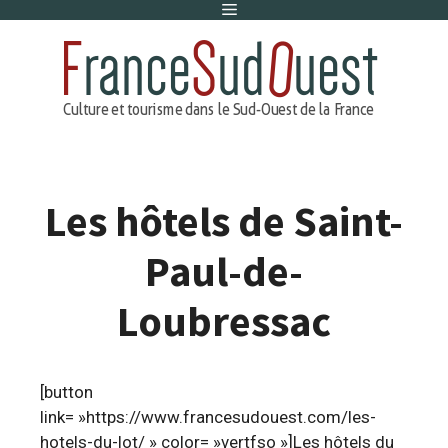
Menu
Aller
au
contenu
Les hôtels de Saint-
Paul-de-
Loubressac
[button
link= »https://www.francesudouest.com/les-
hotels-du-lot/ » color= »vertfso »]Les hôtels du