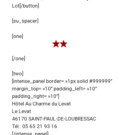
Lot[/button]
[su_spacer]
[one]
[/one]
[two]
[intense_panel border= »1px solid #999999″
margin_top= »10″ padding_left= »10″
padding_right= »10″]
Hôtel Au Charme du Levat
Le Levat
46170 SAINT-PAUL-DE-LOUBRESSAC
Tél : 05 65 21 93 16
[/intense_panel]