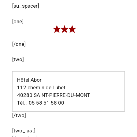
[su_spacer]
[one]
[/one]
[two]
Hôtel Abor
112 chemin de Lubet
40280 SAINT-PIERRE-DU-MONT
Tél. : 05 58 51 58 00
[/two]
[two_last]