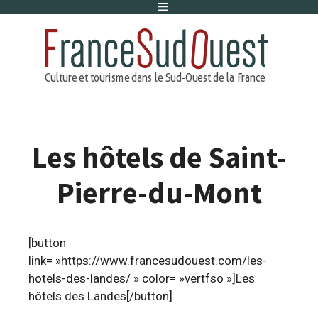
Menu
Aller
au
contenu
Les hôtels de Saint-
Pierre-du-Mont
[button
link= »https://www.francesudouest.com/les-
hotels-des-landes/ » color= »vertfso »]Les
hôtels des Landes[/button]