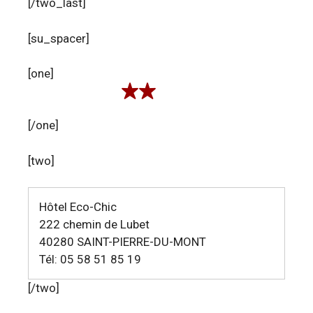
[/two_last]
[su_spacer]
[one]
[/one]
[two]
Hôtel Eco-Chic
222 chemin de Lubet
40280 SAINT-PIERRE-DU-MONT
Tél: 05 58 51 85 19
[/two]